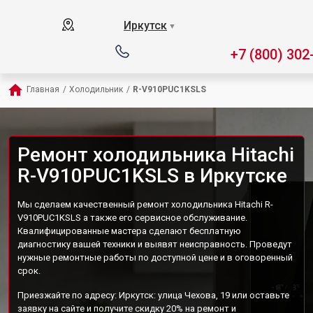
Иркутск
▼
+7 (800) 302
Главная
/
Холодильник
/
R-V910PUC1KSLS
Ремонт холодильника Hitachi
R-V910PUC1KSLS в Иркутске
Мы сделаем качественный ремонт холодильника Hitachi R-
V910PUC1KSLS а также его сервисное обслуживание.
Квалифицированные мастера сделают бесплатную
диагностику вашей техники и выявят неисправность. Проведут
нужные ремонтные работы по доступной цене и в оговоренный
срок.
Приезжайте по адресу: Иркутск: улица Чехова, 19 или оставьте
заявку на сайте и получите скидку 20% на ремонт и