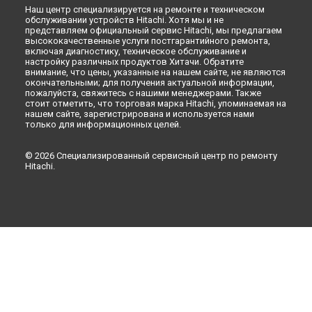
Наш центр специализируется на ремонте и техническом
Ремонт холодильника R-V910PUC1KSLS Hitachi в
Рязани
обслуживании устройств Hitachi. Хотя мы и не
Ремонт холодильника R-V910PUC1KSLS Hitachi в
Астрахани
представляем официальный сервис Hitachi, мы предлагаем
высококачественные услуги постгарантийного ремонта,
Ремонт холодильника R-V910PUC1KSLS Hitachi в
включая диагностику, техническое обслуживание и
Набережных Челнах
настройку различных продуктов Хитачи. Обратите
Ремонт холодильника R-V910PUC1KSLS Hitachi в
Липецке
внимание, что цены, указанные на нашем сайте, не являются
окончательными; для получения актуальной информации,
пожалуйста, свяжитесь с нашими менеджерами. Также
стоит отметить, что торговая марка Hitachi, упоминаемая на
нашем сайте, зарегистрирована и используется нами
только для информационных целей.
© 2026 Специализированный сервисный центр по ремонту
Hitachi.