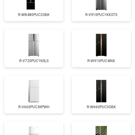
R-WB480PUC2GBK
R-V910PUC1KXSTS
R-V720PUC1KSLS
R-W910PUC4INX
R-V660PUC3KPWH
R-W660PUC3GBK