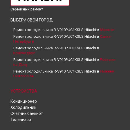
Сервисный ремонт
ВЫБЕРИ СВОЙ ГОРОД
Ремонт холодильника R-V910PUC1KSLS Hitachi в
Москве
Ремонт холодильника R-V910PUC1KSLS Hitachi в
Санкт-
Петербурге
Ремонт холодильника R-V910PUC1KSLS Hitachi в
Краснодаре
Ремонт холодильника R-V910PUC1KSLS Hitachi в
Ростове-
на-Дону
Ремонт холодильника R-V910PUC1KSLS Hitachi в
Нижнем
Новгороде
Ремонт холодильника R-V910PUC1KSLS Hitachi в
Новосибирске
УСТРОЙСТВА
Ремонт холодильника R-V910PUC1KSLS Hitachi в
Челябинске
Кондиционер
Ремонт холодильника R-V910PUC1KSLS Hitachi в
Холодильник
Екатеринбурге
Счетчик банкнот
Ремонт холодильника R-V910PUC1KSLS Hitachi в
Казани
Телевизор
Ремонт холодильника R-V910PUC1KSLS Hitachi в
Уфе