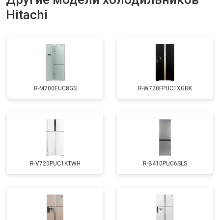
Hitachi
Замена нагревателя оттайки
от 2300 ₽
Заказать
Замена реле
от 2550 ₽
Заказать
Устранение утечки хладагента
от 1900 ₽
Заказать
R-M700EUC8GS
R-W720FPUC1XGBK
R-V720PUC1KTWH
R-B410PUC6SLS