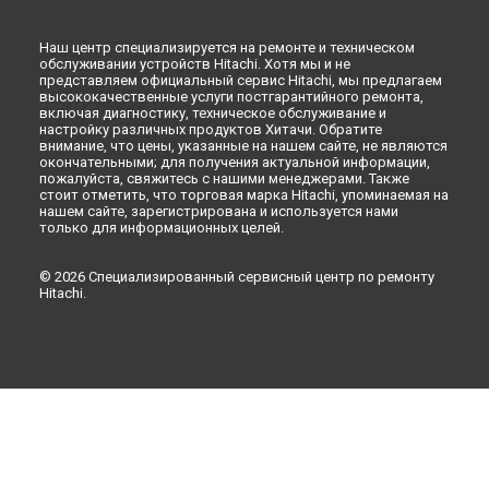
Оренбурге
Ремонт холодильника R-V910PUC1KXSTS Hitachi в
Наш центр специализируется на ремонте и техническом
Кемерово
обслуживании устройств Hitachi. Хотя мы и не
Ремонт холодильника R-V910PUC1KXSTS Hitachi в
представляем официальный сервис Hitachi, мы предлагаем
высококачественные услуги постгарантийного ремонта,
Новокузнецке
включая диагностику, техническое обслуживание и
Ремонт холодильника R-V910PUC1KXSTS Hitachi в
Рязани
настройку различных продуктов Хитачи. Обратите
внимание, что цены, указанные на нашем сайте, не являются
Ремонт холодильника R-V910PUC1KXSTS Hitachi в
окончательными; для получения актуальной информации,
Астрахани
пожалуйста, свяжитесь с нашими менеджерами. Также
Ремонт холодильника R-V910PUC1KXSTS Hitachi в
стоит отметить, что торговая марка Hitachi, упоминаемая на
Набережных Челнах
нашем сайте, зарегистрирована и используется нами
только для информационных целей.
Ремонт холодильника R-V910PUC1KXSTS Hitachi в
Липецке
© 2026 Специализированный сервисный центр по ремонту
Hitachi.