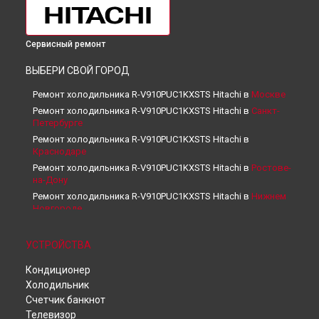
Сервисный ремонт
ВЫБЕРИ СВОЙ ГОРОД
Ремонт холодильника R-V910PUC1KXSTS Hitachi в
Москве
Ремонт холодильника R-V910PUC1KXSTS Hitachi в
Санкт-
Петербурге
Ремонт холодильника R-V910PUC1KXSTS Hitachi в
Краснодаре
Ремонт холодильника R-V910PUC1KXSTS Hitachi в
Ростове-
на-Дону
Ремонт холодильника R-V910PUC1KXSTS Hitachi в
Нижнем
Новгороде
Ремонт холодильника R-V910PUC1KXSTS Hitachi в
Новосибирске
УСТРОЙСТВА
Ремонт холодильника R-V910PUC1KXSTS Hitachi в
Челябинске
Кондиционер
Ремонт холодильника R-V910PUC1KXSTS Hitachi в
Холодильник
Екатеринбурге
Счетчик банкнот
Ремонт холодильника R-V910PUC1KXSTS Hitachi в
Казани
Телевизор